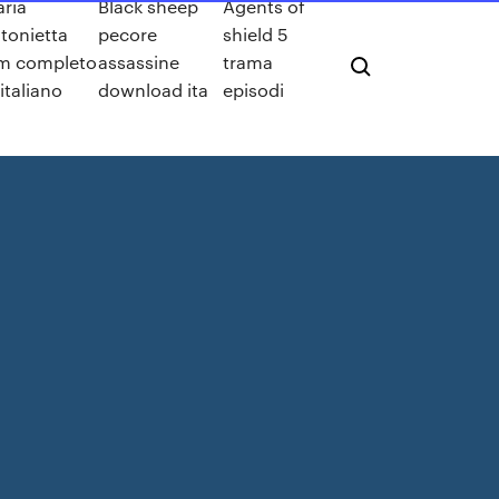
ria
Black sheep
Agents of
tonietta
pecore
shield 5
lm completo
assassine
trama
 italiano
download ita
episodi