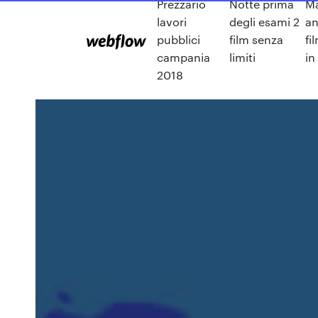
Prezzario
Notte prima
Ma
lavori
degli esami 2
an
pubblici
film senza
fi
campania
limiti
in
2018